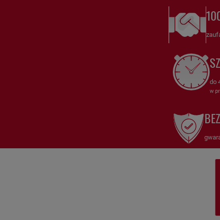
KA16640
Filtr powietrza - bezpiecznik
HiFi FILTER – Niezawodna
10
ochrona i wsparcie filtracji powietrza
zauf
KA16640
Filtr powietrza - bezpiecznik
HiFi FILTER to wysokiej
jakości filtr powietrza - bezpiecznik, zaprojektowany jako
S
dodatkowa warstwa ochrony dla systemów powietrznych. Dzięki
zaawansowanej technologii, KA16640 skutecznie zabezpiecza
przed przedostaniem się drobnych zanieczyszczeń do głównych
do 
komponentów systemu.
w pr
Dlaczego warto wybrać Filtr powietrza - bezpiecznik KA16640
BE
HiFi FILTER?
gwara
Dodatkowa ochrona: Filtr KA16640 pełni funkcję zabezpieczającą,
skutecznie zatrzymując drobne cząstki pyłów i kurzu, które mogą
przedostać się przez główny filtr.
Wydłużenie żywotności systemu: Dzięki swojej konstrukcji, KA16640
minimalizuje ryzyko uszkodzeń kluczowych komponentów,
wspierając ich długotrwałą niezawodność.