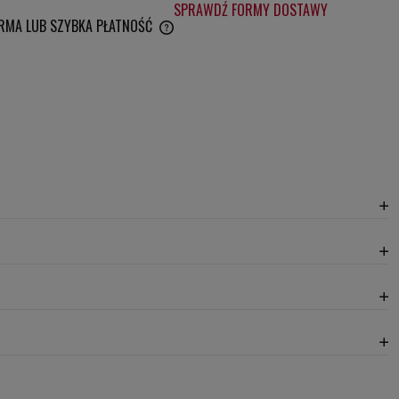
SPRAWDŹ FORMY DOSTAWY
RMA LUB SZYBKA PŁATNOŚĆ
IERA EWENTUALNYCH KOSZTÓW
20,30 zł