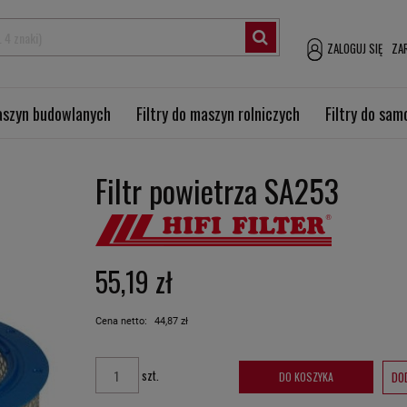
ZALOGUJ SIĘ
ZAR
maszyn budowlanych
Filtry do maszyn rolniczych
Filtry do sa
Filtr powietrza SA253
55,19 zł
Cena netto:
44,87 zł
szt.
DO
DO KOSZYKA