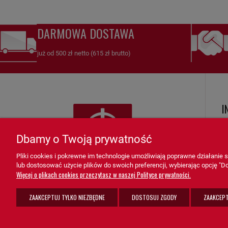
DARMOWA DOSTAWA
już od 500 zł netto (615 zł brutto)
I
R
Dbamy o Twoją prywatność
Ko
Pliki cookies i pokrewne im technologie umożliwiają poprawne działanie
Zw
lub dostosować użycie plików do swoich preferencji, wybierając opcję "Do
K
Więcej o plikach cookies przeczytasz w naszej Polityce prywatności.
F
ZAAKCEPTUJ TYLKO NIEZBĘDNE
DOSTOSUJ ZGODY
ZAAKCEPT
Po
sprzedaz@grupa-ath.pl
ul. Targowa 1A/4, 19-300 Ełk
K
(+48) 662 027 377
woj. warmińsko-mazurskie