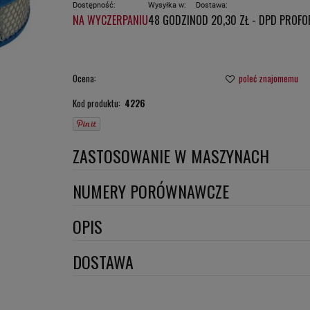
Dostępność:
Wysyłka w:
Dostawa:
NA WYCZERPANIU
48 GODZIN
OD 20,30 ZŁ
- DPD PROFO
CENA NIE ZAW
PŁATNOŚCI
Ocena:
poleć znajomemu
Kod produktu:
4226
ZASTOSOWANIE W MASZYNACH
BOGE
NUMERY PORÓWNAWCZE
TURBOSOL
SA253
,
OPIS
Wymiary:
DOSTAWA
Szerokość 1 [mm]: 242
DPD proforma lub szybka płatność
(DPD standard)
Szerokość 2 [mm]: 227