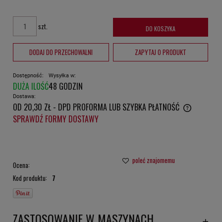
szt.
DO KOSZYKA
DODAJ DO PRZECHOWALNI
ZAPYTAJ O PRODUKT
Dostępność:
Wysyłka w:
DUŻA ILOŚĆ
48 GODZIN
Dostawa:
OD 20,30 ZŁ
- DPD PROFORMA LUB SZYBKA PŁATNOŚĆ
CENA NIE ZAWIERA EWENTUALNYCH KOSZTÓW PŁATNOŚCI
SPRAWDŹ FORMY DOSTAWY
poleć znajomemu
Ocena:
Kod produktu:
7
ZASTOSOWANIE W MASZYNACH