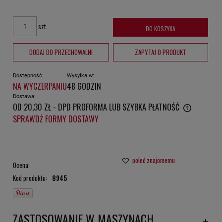
szt.
DO KOSZYKA
DODAJ DO PRZECHOWALNI
ZAPYTAJ O PRODUKT
Dostępność:
Wysyłka w:
NA WYCZERPANIU
48 GODZIN
Dostawa:
OD 20,30 ZŁ
- DPD PROFORMA LUB SZYBKA PŁATNOŚĆ
CENA NIE ZAWIERA EWENTUALNYCH KOSZTÓW PŁATNOŚCI
SPRAWDŹ FORMY DOSTAWY
poleć znajomemu
Ocena:
Kod produktu:
8945
ZASTOSOWANIE W MASZYNACH