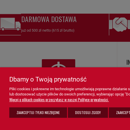
DARMOWA DOSTAWA
już od 500 zł netto (615 zł brutto)
I
R
Dbamy o Twoją prywatność
Ko
Pliki cookies i pokrewne im technologie umożliwiają poprawne działanie
Zw
lub dostosować użycie plików do swoich preferencji, wybierając opcję "Do
K
Więcej o plikach cookies przeczytasz w naszej Polityce prywatności.
F
ZAAKCEPTUJ TYLKO NIEZBĘDNE
DOSTOSUJ ZGODY
ZAAKCEPT
Po
sprzedaz@grupa-ath.pl
ul. Targowa 1A/4, 19-300 Ełk
K
(+48) 662 027 377
woj. warmińsko-mazurskie