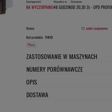
Dostępność:
Wysyłka w:
Dostawa:
NA WYCZERPANIU
48 GODZIN
OD 20,30 ZŁ
- DPD PROFO
CENA NIE ZAW
PŁATNOŚCI
Ocena:
poleć znajomemu
Kod produktu:
11413
ZASTOSOWANIE W MASZYNACH
ATLAS COPCO
NUMERY PORÓWNAWCZE
DYNAPAC
SA12454
,
OPIS
Wymiary:
DOSTAWA
Szerokość 1 [mm]: 217
DPD proforma lub szybka płatność
(DPD standard)
Szerokość 2 [mm]: 200