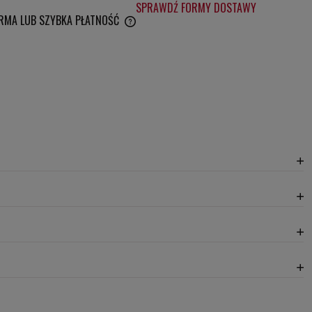
SPRAWDŹ FORMY DOSTAWY
RMA LUB SZYBKA PŁATNOŚĆ
IERA EWENTUALNYCH KOSZTÓW
20,30 zł