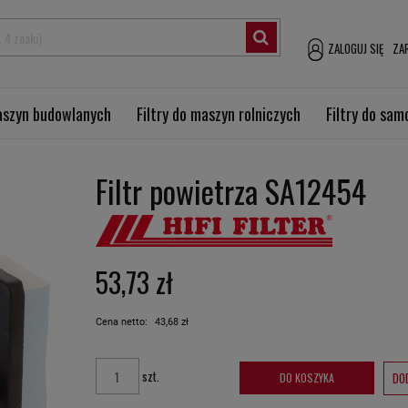
ZALOGUJ SIĘ
ZAR
maszyn budowlanych
Filtry do maszyn rolniczych
Filtry do sa
Filtr powietrza SA12454
53,73 zł
Cena netto:
43,68 zł
szt.
DO
DO KOSZYKA