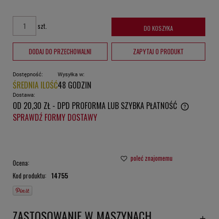
szt.
DO KOSZYKA
DODAJ DO PRZECHOWALNI
ZAPYTAJ O PRODUKT
Dostępność:
Wysyłka w:
ŚREDNIA ILOŚĆ
48 GODZIN
Dostawa:
OD 20,30 ZŁ
- DPD PROFORMA LUB SZYBKA PŁATNOŚĆ
CENA NIE ZAWIERA EWENTUALNYCH KOSZTÓW PŁATNOŚCI
SPRAWDŹ FORMY DOSTAWY
poleć znajomemu
Ocena:
Kod produktu:
14755
ZASTOSOWANIE W MASZYNACH