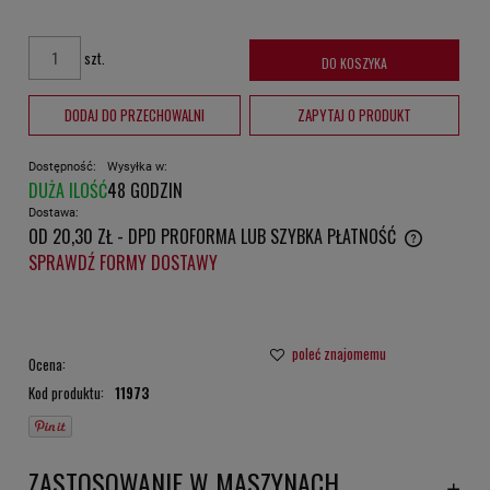
szt.
DO KOSZYKA
DODAJ DO PRZECHOWALNI
ZAPYTAJ O PRODUKT
Dostępność:
Wysyłka w:
DUŻA ILOŚĆ
48 GODZIN
Dostawa:
OD 20,30 ZŁ
- DPD PROFORMA LUB SZYBKA PŁATNOŚĆ
CENA NIE ZAWIERA EWENTUALNYCH KOSZTÓW PŁATNOŚCI
SPRAWDŹ FORMY DOSTAWY
poleć znajomemu
Ocena:
Kod produktu:
11973
ZASTOSOWANIE W MASZYNACH