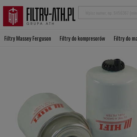
Filtry Massey Ferguson
Filtry do kompresorów
Filtry do 