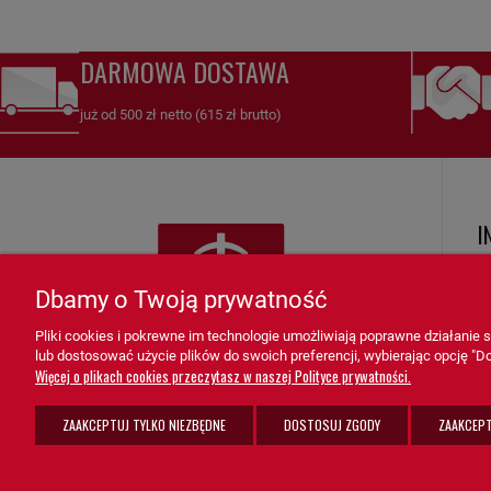
DARMOWA DOSTAWA
już od 500 zł netto (615 zł brutto)
I
R
Dbamy o Twoją prywatność
Ko
Pliki cookies i pokrewne im technologie umożliwiają poprawne działanie
Zw
lub dostosować użycie plików do swoich preferencji, wybierając opcję "Do
K
Więcej o plikach cookies przeczytasz w naszej Polityce prywatności.
F
ZAAKCEPTUJ TYLKO NIEZBĘDNE
DOSTOSUJ ZGODY
ZAAKCEPT
Po
sprzedaz@grupa-ath.pl
ul. Targowa 1A/4, 19-300 Ełk
K
(+48) 662 027 377
woj. warmińsko-mazurskie