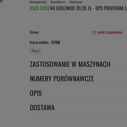
Dostępność:
Wysyłka w:
Dostawa:
DUŻA ILOŚĆ
48 GODZIN
OD 20,30 ZŁ
- DPD PROFORMA 
CENA NIE ZAWIERA E
PŁATNOŚCI
Ocena:
poleć znajomemu
Kod produktu:
12158
ZASTOSOWANIE W MASZYNACH
ATLAS COPCO
NUMERY PORÓWNAWCZE
BANDIT
SN70272
,
OPIS
DOOSAN DAEWOO
Wymiary:
DOSTAWA
JOHN DEERE
KUHN
APLIKACJA: 5
DPD proforma lub szybka płatność
(DPD standard)
Szerokość 1 [mm]: 85
LUGGER