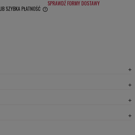
SPRAWDŹ FORMY DOSTAWY
LUB SZYBKA PŁATNOŚĆ
WENTUALNYCH KOSZTÓW
20,30 zł