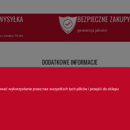
25,22 zł
WYSYŁKA
BEZPIECZNE ZAKUPY
0,00 zł
gwarancja jakości
ku towaru 10 dni
DODATKOWE INFORMACJE
kuteczna filtracja paliwa
Twoje zamówienia
Filtry aktualności co nowego
 paliwa, zaprojektowany z myślą o ochronie układów paliwowych i zapewnieniu
wać wykorzystanie przez nas wszystkich tych plików i przejść do sklepu
ch
Ustawienia konta
i filtracyjnej, SN70272 skutecznie usuwa zanieczyszczenia, takie jak woda,
arowych
O firmie
przed uszkodzeniami.
Filtry FLEETGUARD oraz innych producentów
 zanieczyszczenia, które mogą zakłócać pracę układu paliwowego,