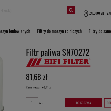
ZALOGUJ SIĘ
ZAR
maszyn budowlanych
Filtry do maszyn rolniczych
Filtry do sa
Filtr paliwa SN70272
81,68 zł
Cena netto:
66,41 zł
szt.
DO
DO KOSZYKA