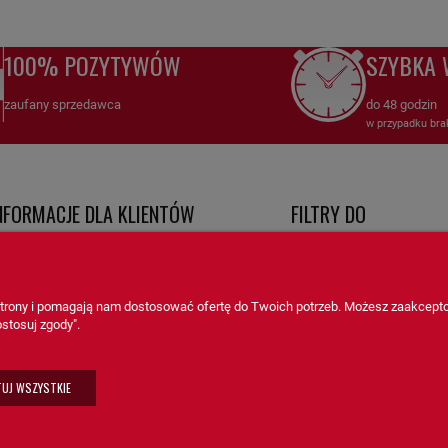
Szerokość 2 [mm]: 80
DPD
(DPD standard pobranie )
MOBILIFT
Szerokość 3 [mm]: 69
GWINT 1: 3
100% POZYTYWÓW
SZYBKA 
odbiór osobisty
(odbiór w siedzibie firmy)
SDMO
Wysokość 1 [mm]: 154
Wysokość 2 [mm]: 137
TEREX
zaufany sprzedawca
do 48 godzin
Wysokość 3 [mm]: 110
w przypadku bra
Numery porównawcze:
SN70272
,
NFORMACJE DLA KLIENTÓW
FILTRY DO
SN70272
Filtr paliwa
HiFi FILTER – Niezawodna ochrona i s
egulamin
Filtry do kompresorów
ntakt i dane firmy
Filtry do maszyn rolniczych
SN70272
Filtr paliwa
HiFi FILTER to wysokiej jakości filtr
 strony i pomagają nam dostosować ofertę do Twoich potrzeb. Możesz zaakcepto
roty i reklamacje
Filtry do maszyn budowlany
czystości paliwa w silnikach. Dzięki precyzyjnej technologi
stosuj zgody".
oszty dostawy
Filtry do samochodów cięż
osady i drobiny, chroniąc wtryskiwacze i inne komponenty 
ormy płatności
Filtry New Holland
Dlaczego warto wybrać Filtr paliwa SN70272 HiFi FILTER?
UJ WSZYSTKIE
lityka prywatności
Filtry John Deere
ontakt
Filtry inne
Precyzyjna filtracja: Filtr SN70272 efektywnie zatrzymuje
Wszystkie filtry
zapewniając optymalne spalanie.