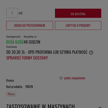
szt.
DO KOSZYKA
DODAJ DO PRZECHOWALNI
ZAPYTAJ O PRODUKT
Dostępność:
Wysyłka w:
DUŻA ILOŚĆ
48 GODZIN
Dostawa:
OD 20,30 ZŁ
- DPD PROFORMA LUB SZYBKA PŁATNOŚĆ
CENA NIE ZAWIERA EWENTUALNYCH KOSZTÓW PŁATNOŚCI
SPRAWDŹ FORMY DOSTAWY
poleć znajomemu
Ocena:
Kod produktu:
11579
ZASTOSOWANIE W MASZYNACH