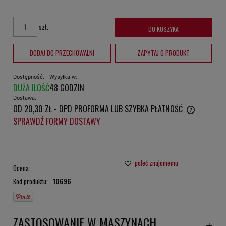
szt.
DO KOSZYKA
DODAJ DO PRZECHOWALNI
ZAPYTAJ O PRODUKT
Dostępność:
Wysyłka w:
DUŻA ILOŚĆ
48 GODZIN
Dostawa:
OD 20,30 ZŁ
- DPD PROFORMA LUB SZYBKA PŁATNOŚĆ
CENA NIE ZAWIERA EWENTUALNYCH KOSZTÓW PŁATNOŚCI
SPRAWDŹ FORMY DOSTAWY
poleć znajomemu
Ocena:
Kod produktu:
10696
ZASTOSOWANIE W MASZYNACH