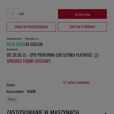
szt.
DO KOSZYKA
DODAJ DO PRZECHOWALNI
ZAPYTAJ O PRODUKT
Dostępność:
Wysyłka w:
DUŻA ILOŚĆ
48 GODZIN
Dostawa:
OD 20,30 ZŁ
- DPD PROFORMA LUB SZYBKA PŁATNOŚĆ
CENA NIE ZAWIERA EWENTUALNYCH KOSZTÓW PŁATNOŚCI
SPRAWDŹ FORMY DOSTAWY
poleć znajomemu
Ocena:
Kod produktu:
14328
ZASTOSOWANIE W MASZYNACH