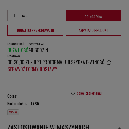
szt.
DO KOSZYKA
DODAJ DO PRZECHOWALNI
ZAPYTAJ O PRODUKT
Dostępność:
Wysyłka w:
DUŻA ILOŚĆ
48 GODZIN
Dostawa:
OD 20,30 ZŁ
- DPD PROFORMA LUB SZYBKA PŁATNOŚĆ
CENA NIE ZAWIERA EWENTUALNYCH KOSZTÓW PŁATNOŚCI
SPRAWDŹ FORMY DOSTAWY
poleć znajomemu
Ocena:
Kod produktu:
4785
ZASTOSOWANIE W MASZYNACH