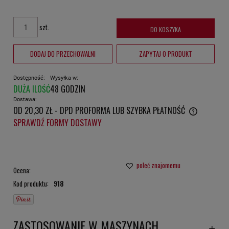
szt.
DO KOSZYKA
DODAJ DO PRZECHOWALNI
ZAPYTAJ O PRODUKT
Dostępność:
Wysyłka w:
DUŻA ILOŚĆ
48 GODZIN
Dostawa:
OD 20,30 ZŁ
- DPD PROFORMA LUB SZYBKA PŁATNOŚĆ
CENA NIE ZAWIERA EWENTUALNYCH KOSZTÓW PŁATNOŚCI
SPRAWDŹ FORMY DOSTAWY
poleć znajomemu
Ocena:
Kod produktu:
918
ZASTOSOWANIE W MASZYNACH