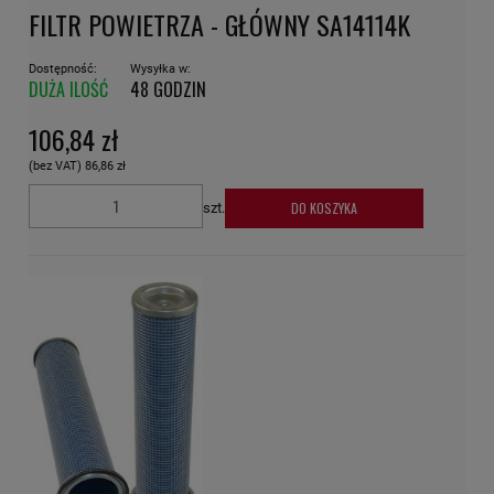
FILTR POWIETRZA - GŁÓWNY SA14114K
Dostępność:
Wysyłka w:
DUŻA ILOŚĆ
48 GODZIN
106,84 zł
(bez VAT)
86,86 zł
DO KOSZYKA
szt.