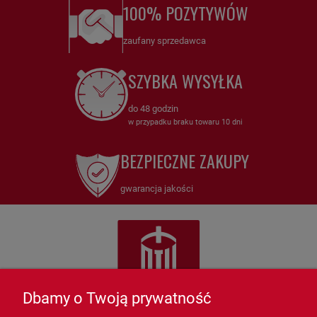
100% POZYTYWÓW
zaufany sprzedawca
SZYBKA WYSYŁKA
do 48 godzin
w przypadku braku towaru 10 dni
BEZPIECZNE ZAKUPY
gwarancja jakości
Dbamy o Twoją prywatność