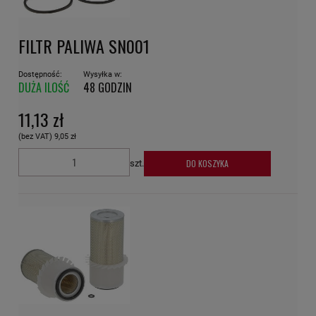
FILTR PALIWA SN001
Dostępność:
Wysyłka w:
DUŻA ILOŚĆ
48 GODZIN
11,13 zł
(bez VAT)
9,05 zł
DO KOSZYKA
szt.