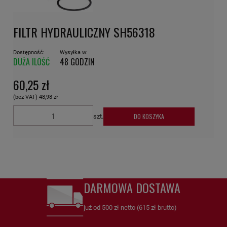
FILTR HYDRAULICZNY SH56318
Dostępność:
Wysyłka w:
DUŻA ILOŚĆ
48 GODZIN
60,25 zł
(bez VAT)
48,98 zł
DO KOSZYKA
szt.
DARMOWA DOSTAWA
już od 500 zł netto (615 zł brutto)