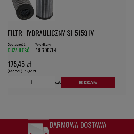
FILTR HYDRAULICZNY SH51591V
Dostępność:
Wysyłka w:
DUŻA ILOŚĆ
48 GODZIN
175,45 zł
(bez VAT)
142,64 zł
DO KOSZYKA
szt.
DARMOWA DOSTAWA