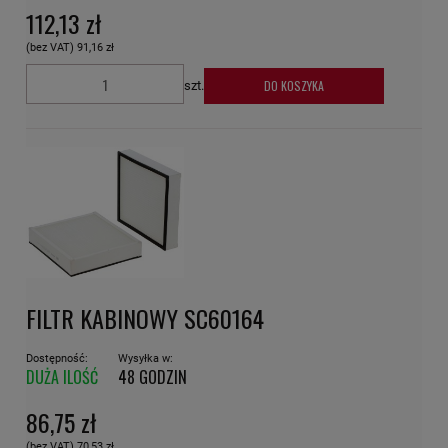
112,13 zł
(bez VAT)
91,16 zł
DO KOSZYKA
szt.
FILTR KABINOWY SC60164
Dostępność:
Wysyłka w:
DUŻA ILOŚĆ
48 GODZIN
86,75 zł
(bez VAT)
70,53 zł