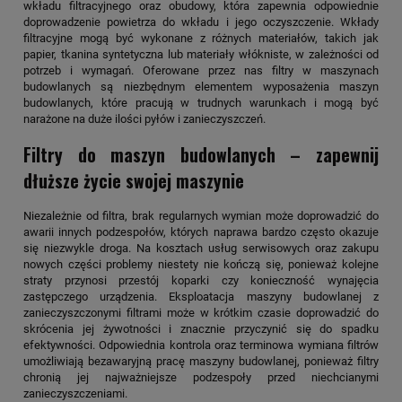
wkładu filtracyjnego oraz obudowy, która zapewnia odpowiednie
doprowadzenie powietrza do wkładu i jego oczyszczenie. Wkłady
filtracyjne mogą być wykonane z różnych materiałów, takich jak
papier, tkanina syntetyczna lub materiały włókniste, w zależności od
potrzeb i wymagań. Oferowane przez nas filtry w maszynach
budowlanych są niezbędnym elementem wyposażenia maszyn
budowlanych, które pracują w trudnych warunkach i mogą być
narażone na duże ilości pyłów i zanieczyszczeń.
Filtry do maszyn budowlanych – zapewnij
dłuższe życie swojej maszynie
Niezależnie od filtra, brak regularnych wymian może doprowadzić do
awarii innych podzespołów, których naprawa bardzo często okazuje
się niezwykle droga. Na kosztach usług serwisowych oraz zakupu
nowych części problemy niestety nie kończą się, ponieważ kolejne
straty przynosi przestój koparki czy konieczność wynajęcia
zastępczego urządzenia. Eksploatacja maszyny budowlanej z
zanieczyszczonymi filtrami może w krótkim czasie doprowadzić do
skrócenia jej żywotności i znacznie przyczynić się do spadku
efektywności. Odpowiednia kontrola oraz terminowa wymiana filtrów
umożliwiają bezawaryjną pracę maszyny budowlanej, ponieważ filtry
chronią jej najważniejsze podzespoły przed niechcianymi
zanieczyszczeniami.