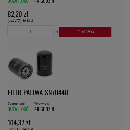
DUŻA ILOŚĆ
48 GODZIN
82,20 zł
(bez VAT)
66,83 zł
DO KOSZYKA
szt.
FILTR PALIWA SN70440
Dostępność:
Wysyłka w:
DUŻA ILOŚĆ
48 GODZIN
104,37 zł
(bez VAT)
84,85 zł