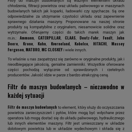
Filtry do maszyn budowlanych są ważnym elementem układu
chłodzenia, filtracji powietrza oraz układu paliwowego w maszynach
budowlanych takich jak koparki, ładowarki czy spychacze. Są one
odpowiedzialne za utrzymanie czystości układu oraz zapewnienie
sprawnego działania maszyny. Proponowane na naszej stronie
produkty są kompatybilne z oryginałem, niesamowicie solidne oraz
wytrzymałe. Oferujemy części do takich marek maszyn jak
Ammann
CATERPILLAR
CLAAS
Deutz-Fahr
Fendt
John
m.in.:
,
,
,
,
,
Deere
Krone
Kuhn
Kverneland
Kobelco
HITACHI
Massey
,
,
,
,
,
,
Ferguson
MATBRO
MC CLOSKEY
,
,
i wiele innych.
To właśnie u nas zaopatrzysz się zarówno w oryginalne produkty, jak i
nieodbiegające jakością, genialne zamienniki. Wszystkie oferowane
części pochodzą wyłącznie od sprawdzonych i rzetelnych
producentów. Jakość idzie w parze z bardzo atrakcyjną ceną.
Filtr do maszyn budowlanych – niezawodne w
każdej sytuacji
Filtr do maszyn budowlanych
to element, który służy do oczyszczania
powietrza zanieczyszczeń i pyłów, które mogą być wdychane przez
operatora lub mogą dostać się do układu paliwowego, hydraulicznego
lub innych elementów maszyny. Filtr jest umieszczany w układzie
dolotowym powietrza lub w układzie wydechowym i składa się z