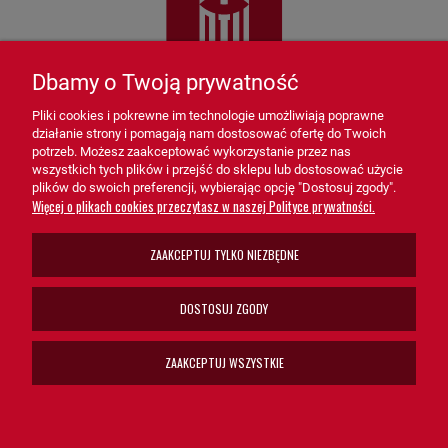
Dbamy o Twoją prywatność
Pliki cookies i pokrewne im technologie umożliwiają poprawne
działanie strony i pomagają nam dostosować ofertę do Twoich
potrzeb. Możesz zaakceptować wykorzystanie przez nas
wszystkich tych plików i przejść do sklepu lub dostosować użycie
sprzedaz@grupa-ath.pl
ul. Targowa 1A/4, 19-300 Ełk
plików do swoich preferencji, wybierając opcję "Dostosuj zgody".
(+48) 662 027 377
woj. warmińsko-mazurskie
Więcej o plikach cookies przeczytasz w naszej Polityce prywatności.
ZAAKCEPTUJ TYLKO NIEZBĘDNE
INFORMACJE DLA KLIENTÓW
DOSTOSUJ ZGODY
FILTRY DO
ZAAKCEPTUJ WSZYSTKIE
DODATKOWE INFORMACJE