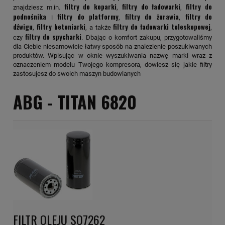
filtry do koparki
filtry do ładowarki
filtry do
znajdziesz m.in.
,
,
podnośnika
filtry do platformy
filtry do żurawia
filtry do
i
,
,
dźwigu
filtry betoniarki
filtry do ładowarki teleskopowej
,
, a także
,
filtry do spycharki
czy
. Dbając o komfort zakupu, przygotowaliśmy
dla Ciebie niesamowicie łatwy sposób na znalezienie poszukiwanych
produktów. Wpisując w oknie wyszukiwania nazwę marki wraz z
oznaczeniem modelu Twojego kompresora, dowiesz się jakie filtry
zastosujesz do swoich maszyn budowlanych
ABG -
TITAN 6820
FILTR OLEJU SO7262