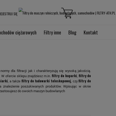
EJESTRUJ SIĘ
mochodów ciężarowych
Filtry inne
Blog
Kontakt
ormy dla filtracji jak i charakteryzują się wysoką jakością.
filtry do koparki
filtry do
 W ofercie sklepu znajdziesz m.in.
,
niarki
filtry do ładowarki teleskopowej
filtry do
, a także
, czy
a znalezienie poszukiwanych produktów. Wpisując w oknie
y zastosujesz do swoich maszyn budowlanych