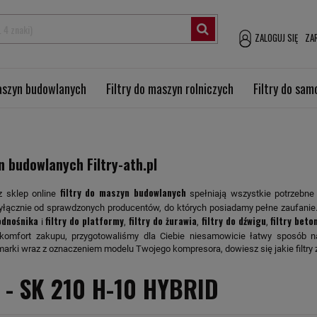
ZALOGUJ SIĘ
ZAR
maszyn budowlanych
Filtry do maszyn rolniczych
Filtry do sa
n budowlanych Filtry-ath.pl
filtry do maszyn budowlanych
z sklep online
spełniają wszystkie potrzebne n
łącznie od sprawdzonych producentów, do których posiadamy pełne zaufanie.
podnośnika
filtry do platformy
filtry do żurawia
filtry do dźwigu
filtry beto
i
,
,
,
 komfort zakupu, przygotowaliśmy dla Ciebie niesamowicie łatwy sposób n
rki wraz z oznaczeniem modelu Twojego kompresora, dowiesz się jakie filtr
 -
SK 210 H-10 HYBRID