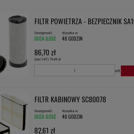
FILTR POWIETRZA - BEZPIECZNIK SA
Dostępność:
Wysyłka w:
DUŻA ILOŚĆ
48 GODZIN
86,70 zł
(bez VAT)
70,49 zł
szt.
FILTR KABINOWY SC80078
Dostępność:
Wysyłka w:
DUŻA ILOŚĆ
48 GODZIN
82,61 zł