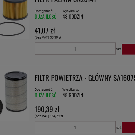
Dostępność:
Wysyłka w:
DUŻA ILOŚĆ
48 GODZIN
41,07 zł
(bez VAT)
33,39 zł
szt.
FILTR POWIETRZA - GŁÓWNY SA1607
Dostępność:
Wysyłka w:
DUŻA ILOŚĆ
48 GODZIN
190,39 zł
(bez VAT)
154,79 zł
szt.