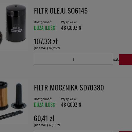
FILTR OLEJU SO6145
Dostępność:
Wysyłka w:
DUŻA ILOŚĆ
48 GODZIN
107,33 zł
(bez VAT)
87,26 zł
szt.
FILTR MOCZNIKA SD70380
Dostępność:
Wysyłka w:
DUŻA ILOŚĆ
48 GODZIN
60,41 zł
(bez VAT)
49,11 zł