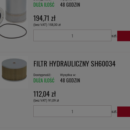
DUŻA ILOŚĆ
48 GODZIN
194,71 zł
(bez VAT)
158,30 zł
szt.
FILTR HYDRAULICZNY SH60034
Dostępność:
Wysyłka w:
DUŻA ILOŚĆ
48 GODZIN
112,04 zł
(bez VAT)
91,09 zł
szt.