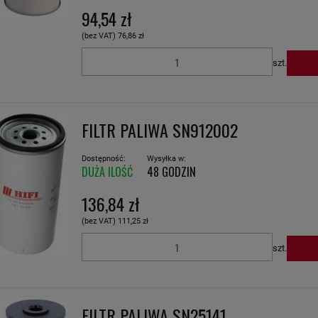
94,54 zł
(bez VAT)
76,86 zł
szt.
FILTR PALIWA SN912002
Dostępność:
Wysyłka w:
DUŻA ILOŚĆ
48 GODZIN
136,84 zł
(bez VAT)
111,25 zł
szt.
FILTR PALIWA SN25141