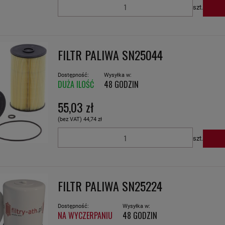
szt.
FILTR PALIWA SN25044
Dostępność:
Wysyłka w:
DUŻA ILOŚĆ
48 GODZIN
55,03 zł
(bez VAT)
44,74 zł
szt.
FILTR PALIWA SN25224
Dostępność:
Wysyłka w:
NA WYCZERPANIU
48 GODZIN