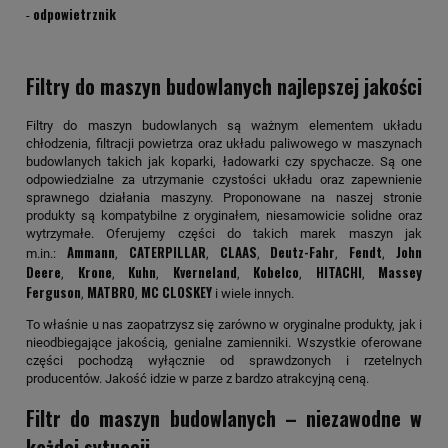
odpowietrznik
-
Filtry do maszyn budowlanych najlepszej jakości
Filtry do maszyn budowlanych są ważnym elementem układu
chłodzenia, filtracji powietrza oraz układu paliwowego w maszynach
budowlanych takich jak koparki, ładowarki czy spychacze. Są one
odpowiedzialne za utrzymanie czystości układu oraz zapewnienie
sprawnego działania maszyny. Proponowane na naszej stronie
produkty są kompatybilne z oryginałem, niesamowicie solidne oraz
wytrzymałe. Oferujemy części do takich marek maszyn jak
Ammann
CATERPILLAR
CLAAS
Deutz-Fahr
Fendt
John
m.in.:
,
,
,
,
,
Deere
Krone
Kuhn
Kverneland
Kobelco
HITACHI
Massey
,
,
,
,
,
,
Ferguson
MATBRO
MC CLOSKEY
,
,
i wiele innych.
To właśnie u nas zaopatrzysz się zarówno w oryginalne produkty, jak i
nieodbiegające jakością, genialne zamienniki. Wszystkie oferowane
części pochodzą wyłącznie od sprawdzonych i rzetelnych
producentów. Jakość idzie w parze z bardzo atrakcyjną ceną.
Filtr do maszyn budowlanych – niezawodne w
każdej sytuacji