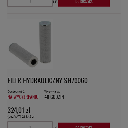
DO KOSZYKA
szt.
FILTR HYDRAULICZNY SH75060
Dostępność:
Wysyłka w:
NA WYCZERPANIU
48 GODZIN
324,01 zł
(bez VAT)
263,42 zł
DO KOSZYKA
szt.