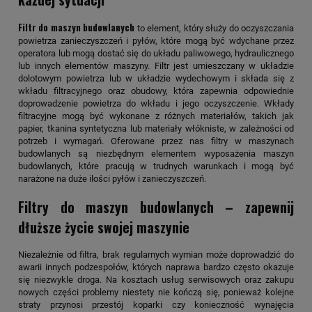
Filtr do maszyn budowlanych
to element, który służy do oczyszczania
powietrza zanieczyszczeń i pyłów, które mogą być wdychane przez
operatora lub mogą dostać się do układu paliwowego, hydraulicznego
lub innych elementów maszyny. Filtr jest umieszczany w układzie
dolotowym powietrza lub w układzie wydechowym i składa się z
wkładu filtracyjnego oraz obudowy, która zapewnia odpowiednie
doprowadzenie powietrza do wkładu i jego oczyszczenie. Wkłady
filtracyjne mogą być wykonane z różnych materiałów, takich jak
papier, tkanina syntetyczna lub materiały włókniste, w zależności od
potrzeb i wymagań. Oferowane przez nas filtry w maszynach
budowlanych są niezbędnym elementem wyposażenia maszyn
budowlanych, które pracują w trudnych warunkach i mogą być
narażone na duże ilości pyłów i zanieczyszczeń.
Filtry do maszyn budowlanych – zapewnij
dłuższe życie swojej maszynie
Niezależnie od filtra, brak regularnych wymian może doprowadzić do
awarii innych podzespołów, których naprawa bardzo często okazuje
się niezwykle droga. Na kosztach usług serwisowych oraz zakupu
nowych części problemy niestety nie kończą się, ponieważ kolejne
straty przynosi przestój koparki czy konieczność wynajęcia