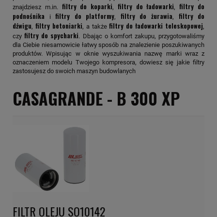
filtry do koparki
filtry do ładowarki
filtry do
znajdziesz m.in.
,
,
podnośnika
filtry do platformy
filtry do żurawia
filtry do
i
,
,
dźwigu
filtry betoniarki
filtry do ładowarki teleskopowej
,
, a także
,
filtry do spycharki
czy
. Dbając o komfort zakupu, przygotowaliśmy
dla Ciebie niesamowicie łatwy sposób na znalezienie poszukiwanych
produktów. Wpisując w oknie wyszukiwania nazwę marki wraz z
oznaczeniem modelu Twojego kompresora, dowiesz się jakie filtry
zastosujesz do swoich maszyn budowlanych
CASAGRANDE -
B 300 XP
FILTR OLEJU SO10142