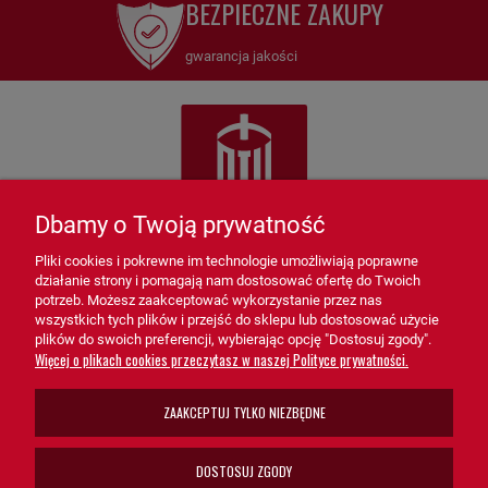
BEZPIECZNE ZAKUPY
gwarancja jakości
Dbamy o Twoją prywatność
Pliki cookies i pokrewne im technologie umożliwiają poprawne
działanie strony i pomagają nam dostosować ofertę do Twoich
potrzeb. Możesz zaakceptować wykorzystanie przez nas
wszystkich tych plików i przejść do sklepu lub dostosować użycie
sprzedaz@grupa-ath.pl
ul. Targowa 1A/4, 19-300 Ełk
plików do swoich preferencji, wybierając opcję "Dostosuj zgody".
(+48) 662 027 377
woj. warmińsko-mazurskie
Więcej o plikach cookies przeczytasz w naszej Polityce prywatności.
ZAAKCEPTUJ TYLKO NIEZBĘDNE
INFORMACJE DLA KLIENTÓW
DOSTOSUJ ZGODY