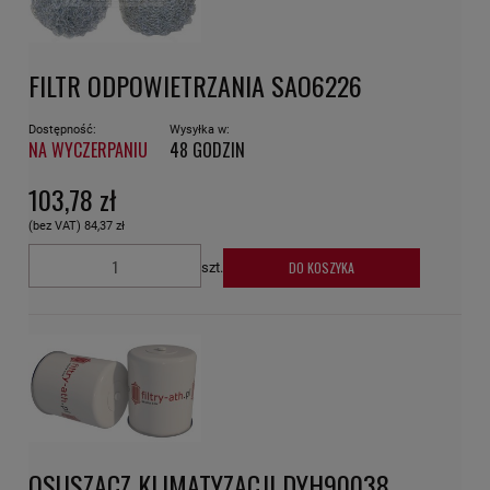
FILTR ODPOWIETRZANIA SAO6226
Dostępność:
Wysyłka w:
NA WYCZERPANIU
48 GODZIN
103,78 zł
(bez VAT)
84,37 zł
DO KOSZYKA
szt.
OSUSZACZ KLIMATYZACJI DYH90038