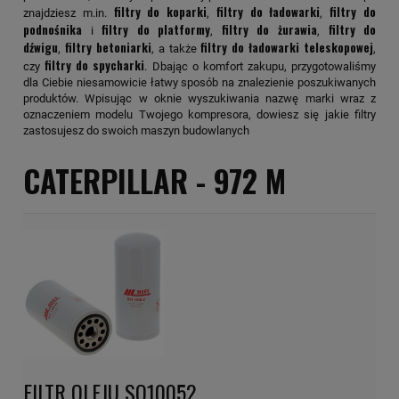
filtry do koparki
filtry do ładowarki
filtry do
znajdziesz m.in.
,
,
podnośnika
filtry do platformy
filtry do żurawia
filtry do
i
,
,
dźwigu
filtry betoniarki
filtry do ładowarki teleskopowej
,
, a także
,
filtry do spycharki
czy
. Dbając o komfort zakupu, przygotowaliśmy
dla Ciebie niesamowicie łatwy sposób na znalezienie poszukiwanych
produktów. Wpisując w oknie wyszukiwania nazwę marki wraz z
oznaczeniem modelu Twojego kompresora, dowiesz się jakie filtry
zastosujesz do swoich maszyn budowlanych
CATERPILLAR -
972 M
FILTR OLEJU SO10052