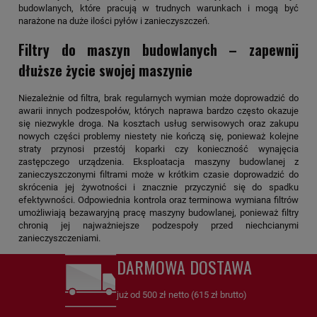
budowlanych, które pracują w trudnych warunkach i mogą być
narażone na duże ilości pyłów i zanieczyszczeń.
Filtry do maszyn budowlanych – zapewnij
dłuższe życie swojej maszynie
Niezależnie od filtra, brak regularnych wymian może doprowadzić do
awarii innych podzespołów, których naprawa bardzo często okazuje
się niezwykle droga. Na kosztach usług serwisowych oraz zakupu
nowych części problemy niestety nie kończą się, ponieważ kolejne
straty przynosi przestój koparki czy konieczność wynajęcia
zastępczego urządzenia. Eksploatacja maszyny budowlanej z
zanieczyszczonymi filtrami może w krótkim czasie doprowadzić do
skrócenia jej żywotności i znacznie przyczynić się do spadku
efektywności. Odpowiednia kontrola oraz terminowa wymiana filtrów
umożliwiają bezawaryjną pracę maszyny budowlanej, ponieważ filtry
chronią jej najważniejsze podzespoły przed niechcianymi
zanieczyszczeniami.
DARMOWA DOSTAWA
już od 500 zł netto (615 zł brutto)