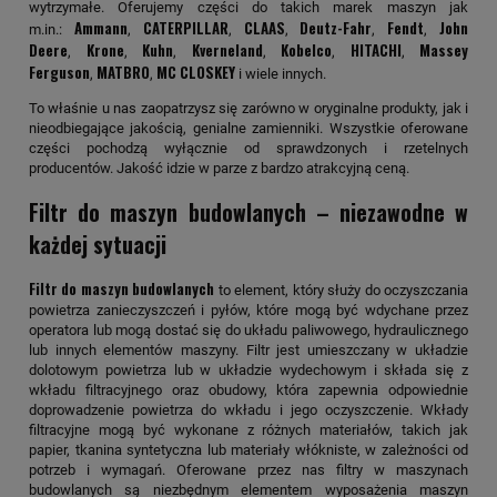
wytrzymałe. Oferujemy części do takich marek maszyn jak
Ammann
CATERPILLAR
CLAAS
Deutz-Fahr
Fendt
John
m.in.:
,
,
,
,
,
Deere
Krone
Kuhn
Kverneland
Kobelco
HITACHI
Massey
,
,
,
,
,
,
Ferguson
MATBRO
MC CLOSKEY
,
,
i wiele innych.
To właśnie u nas zaopatrzysz się zarówno w oryginalne produkty, jak i
nieodbiegające jakością, genialne zamienniki. Wszystkie oferowane
części pochodzą wyłącznie od sprawdzonych i rzetelnych
producentów. Jakość idzie w parze z bardzo atrakcyjną ceną.
Filtr do maszyn budowlanych – niezawodne w
każdej sytuacji
Filtr do maszyn budowlanych
to element, który służy do oczyszczania
powietrza zanieczyszczeń i pyłów, które mogą być wdychane przez
operatora lub mogą dostać się do układu paliwowego, hydraulicznego
lub innych elementów maszyny. Filtr jest umieszczany w układzie
dolotowym powietrza lub w układzie wydechowym i składa się z
wkładu filtracyjnego oraz obudowy, która zapewnia odpowiednie
doprowadzenie powietrza do wkładu i jego oczyszczenie. Wkłady
filtracyjne mogą być wykonane z różnych materiałów, takich jak
papier, tkanina syntetyczna lub materiały włókniste, w zależności od
potrzeb i wymagań. Oferowane przez nas filtry w maszynach
budowlanych są niezbędnym elementem wyposażenia maszyn