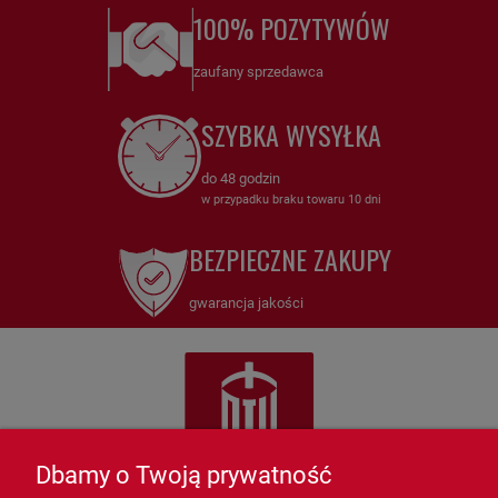
100% POZYTYWÓW
zaufany sprzedawca
SZYBKA WYSYŁKA
do 48 godzin
w przypadku braku towaru 10 dni
BEZPIECZNE ZAKUPY
gwarancja jakości
Dbamy o Twoją prywatność