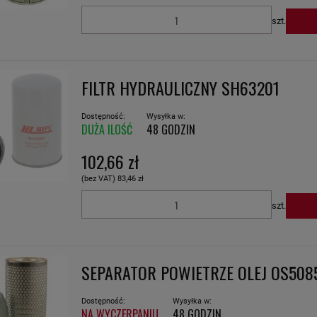
szt.
FILTR HYDRAULICZNY SH63201
Dostępność:
Wysyłka w:
DUŻA ILOŚĆ
48 GODZIN
102,66 zł
(bez VAT)
83,46 zł
szt.
SEPARATOR POWIETRZE OLEJ OS508
Dostępność:
Wysyłka w:
NA WYCZERPANIU
48 GODZIN