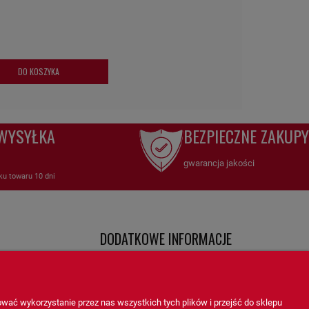
DO KOSZYKA
WYSYŁKA
BEZPIECZNE ZAKUPY
gwarancja jakości
ku towaru 10 dni
DODATKOWE INFORMACJE
Twoje zamówienia
Filtry aktualności co nowego
wać wykorzystanie przez nas wszystkich tych plików i przejść do sklepu
ch
Ustawienia konta