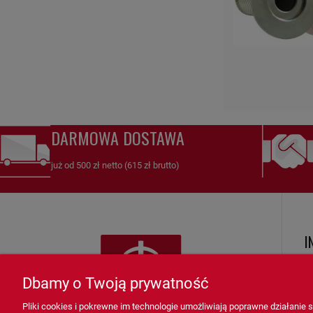
DARMOWA DOSTAWA
już od 500 zł netto (615 zł brutto)
I
R
Dbamy o Twoją prywatność
Ko
Pliki cookies i pokrewne im technologie umożliwiają poprawne działanie
Zw