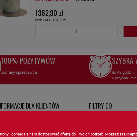
1362,90 zł
(bez VAT)
1108,05 zł
szt.
100% POZYTYWÓW
SZYBKA 
zaufany sprzedawca
do 48 godzin
w przypadku bra
NFORMACJE DLA KLIENTÓW
FILTRY DO
egulamin
Filtry do kompresorów
ntakt i dane firmy
Filtry do maszyn rolniczych
 strony i pomagają nam dostosować ofertę do Twoich potrzeb. Możesz zaakcepto
roty i reklamacje
Filtry do maszyn budowlany