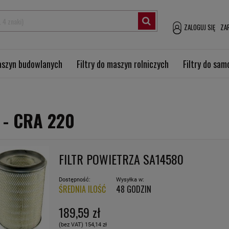
ZALOGUJ SIĘ
ZAR
maszyn budowlanych
Filtry do maszyn rolniczych
Filtry do sa
 -
CRA 220
FILTR POWIETRZA SA14580
Dostępność:
Wysyłka w:
ŚREDNIA ILOŚĆ
48 GODZIN
189,59 zł
(bez VAT)
154,14 zł